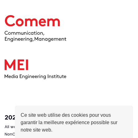
Ce site web utilise des cookies pour vous
2026
- HEIG-VD - Ingénierie des médias
garantir la meilleure expérience possible sur
All works are licensed under a Creative Commons Attribution-
notre site web.
NonCommercial-NoDerivatives 4.0 International License.