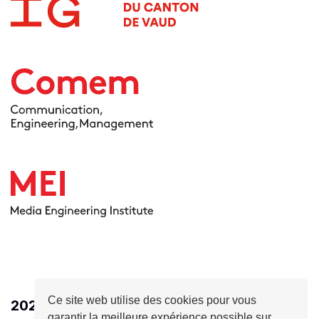
Ce site web utilise des cookies pour vous
2026
- HEIG-VD - Ingénierie des médias
garantir la meilleure expérience possible sur