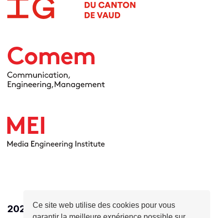
Ce site web utilise des cookies pour vous
2026
- HEIG-VD - Ingénierie des médias
garantir la meilleure expérience possible sur