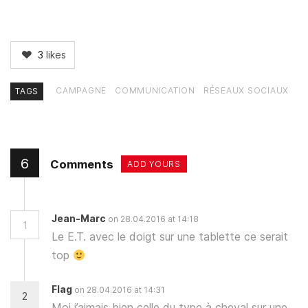
3
likes
CAMPAGNE
COMMUNICATION
RÉSEAUX SOCIAUX
TAGS
6
Comments
ADD YOURS
Jean-Marc
on 28.04.2016 at 14:18
1
Le E.T. avec le doigt sur une tablette ce serait
top
Flag
on 28.04.2016 at 14:31
2
Moi j’aimais bien celle du type à cheval sur une