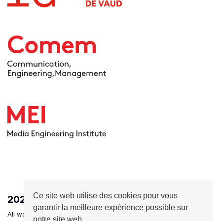
Ce site web utilise des cookies pour vous
2026
- HEIG-VD - Ingénierie des médias
garantir la meilleure expérience possible sur
All works are licensed under a Creative Commons Attribution-
notre site web.