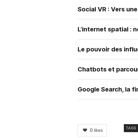
Social VR : Vers une
L’internet spatial 
Le pouvoir des influ
Chatbots et parcours
Google Search, la f
TAGS
0
likes