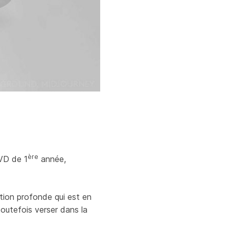
ère
-VD de 1
année,
ation profonde qui est en
 toutefois verser dans la