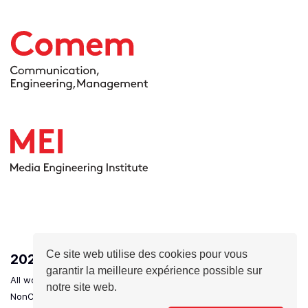
Ce site web utilise des cookies pour vous
2026
- HEIG-VD - Ingénierie des médias
garantir la meilleure expérience possible sur
All works are licensed under a Creative Commons Attribution-
notre site web.
NonCommercial-NoDerivatives 4.0 International License.